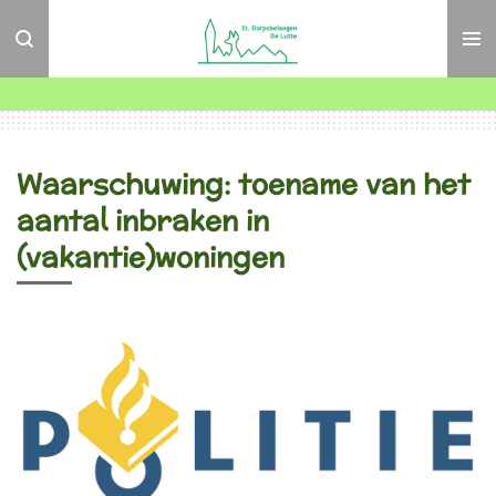
Ga
direct
naar
de
hoofdinhoud
Waarschuwing: toename van het
aantal inbraken in
(vakantie)woningen