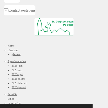
Contact gegevens
Home
Over ons
plannen
Agenda-notulen
2026- juni
2026-mei
2026-april
2026-maart
2026-februari
2026-januari
Subsidie
Links
Foto-pagina
Contact