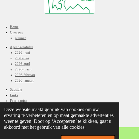
Home
Over ons
plannen
Agenda-notulen
2026- juni
2026-mei
2026-april
2026-maart
2026-februari
2026-januari
Subsidie
Links
Foto-pagina
Contact
Deze website maakt gebruik van cookies om uw
ervaring te verbeteren en op maat gemaakte advertenties
© 2026 SDDL
weer te geven. Door op ‘Accepteren’ te klikken, gaat u
akkoord met het gebruik van alle cookies.