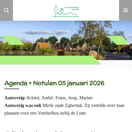
Ga
direct
naar
de
hoofdinhoud
Agenda + Notulen 05 januari 2026
Aanwezig:
Kristel, André, Frans, Joop, Marian
Aanwezig was ook
Merle oude Egberink. Zij vertelde over haar
plannen voor een Voedselbos in/bij de Lutte.